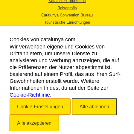
Katalonien Tourismus
Reiseprofis
Catalunya Convention Bureau
Touristische Einrichtungen
Tourismusbüros
Cookies von catalunya.com
Wir verwenden eigene und Cookies von
Drittanbietern, um unsere Dienste zu
analysieren und Werbung anzuzeigen, die auf
die Präferenzen der Nutzer abgestimmt ist,
RECHTLICHER HINWEIS
basierend auf einem Profil, das aus ihren Surf-
DATENSCHUTZICHTLINIE
Gewohnheiten erstellt wurde. Weitere
COOKIES
Informationen findest du auf der Seite zur
Cookie-Richtlinie
BARRIEREFREIHEIT
.
Cookie-Einstellungen
Alle ablehnen
Copyright © 2026. Katalonien Tourismus. Alle Rechte vorbehalten
Alle akzeptieren