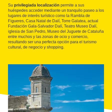
Su
privilegiada localización
permite a sus
huéspedes acceder mediante un tranquilo paseo a los
lugares de interés turístico como la Rambla de
Figueres, Casa Natal de Dalí, Torre Galatea, actual
Fundación Gala-Salvador Dalí, Teatro Museo Dalí,
iglesia de San Pedro, Museo del Juguete de Cataluña
entre muchos y las zonas de ocio y comercio,
resultando ser una perfecta opción para el turismo
cultural, de negocio y shopping.