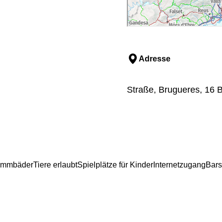
Adresse
Straße, Brugueres, 16 B
immbäder
Tiere erlaubt
Spielplätze für Kinder
Internetzugang
Bars