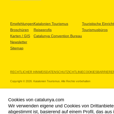
Empfehlungen
Katalonien Tourismus
Touristische Einric
Broschüren
Reiseprofis
Tourismusbüros
Karten / GIS
Catalunya Convention Bureau
Newsletter
Sitemap
RECHTLICHER HINWEIS
DATENSCHUTZICHTLINIE
COOKIES
BARRIEREF
Copyright © 2026. Katalonien Tourismus. Alle Rechte vorbehalten
Cookies von catalunya.com
Wir verwenden eigene und Cookies von Drittanbiete
UNSERE PARTNER
abgestimmt ist, basierend auf einem Profil, das aus