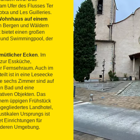
am Ufer des Flusses Ter
txa und Les Guilleries.
 Wohnhaus auf einem
on Bergen und Wäldern
 bietet einen großen
se und Swimmingpool, der
emütlicher Ecken
. Im
zur Essküche,
ner Fernsehraum. Auch im
ilt ist in eine Leseecke
ie sechs Zimmer sind auf
ein Bad und eine
rativen Objekten. Das
inem üppigen Frühstück
ngegliedertes Landhotel,
ustikalen Ursprungs ist
t Einrichtungen für
onderen Umgebung.