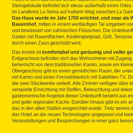
Steingebäude befindet sich etwas außerhalb eines Ortes 
im Landkreis La Selva auf halbem Weg zwischen La Garro
Das Haus wurde im Jahr 1700 errichtet, und zwar als
Bauernhof
, mitten in einem weitläufigen Tal umgeben v
und bewässert von zahlreichen Flüsschen. Die Unterkunft
Garten mit Rasenflächen, Kinderspielplatz, Grill, Terras
durch einen Zaun geschützt wird.
Das Innere ist
komfortabel und geräumig und voller g
Erdgeschoss befinden sich das Wohnzimmer mit Zugang 
beherrscht von dem traditionellen Kamin, sowie ein klei
Obergeschoss gibt es einen gemütlichen Raum, der unterte
mit Kamin und einen Fernsehbereich mit Satelliten-TV. D
die zwei Stockwerke verteilt. Alle Zimmer verfügen über 
verspielte Einrichtung mit Stoffen, Beleuchtung und deko
gastronomische Angebot dieser Unterkunft besteht aus e
und guter regionaler Küche. Darüber hinaus gibt es ein a
das in den alten Ställen eingerichtet wurde. Trotz seines r
das Hotel an die neuen Technologien angepasst und biete
Veranstaltungen und Besprechungen in einer ganz bes