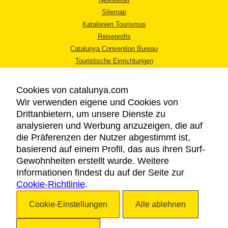
Sitemap
Katalonien Tourismus
Reiseprofis
Catalunya Convention Bureau
Touristische Einrichtungen
Tourismusbüros
Cookies von catalunya.com
Wir verwenden eigene und Cookies von
Drittanbietern, um unsere Dienste zu
analysieren und Werbung anzuzeigen, die auf
die Präferenzen der Nutzer abgestimmt ist,
RECHTLICHER HINWEIS
basierend auf einem Profil, das aus ihren Surf-
DATENSCHUTZICHTLINIE
Gewohnheiten erstellt wurde. Weitere
COOKIES
Informationen findest du auf der Seite zur
Cookie-Richtlinie
BARRIEREFREIHEIT
.
Cookie-Einstellungen
Alle ablehnen
Copyright © 2026. Katalonien Tourismus. Alle Rechte vorbehalten