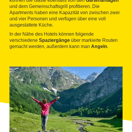
können die Gäste ebenfalls von den
Gartenanlagen
und dem Gemeinschaftsgrill profitieren. Die
Apartments haben eine Kapazität von zwischen zwei
und vier Personen und verfügen über eine voll
ausgestattete Küche.
In der Nähe des Hotels können folgende
verschiedene
Spaziergänge
über markierte Routen
gemacht werden, außerdem kann man
Angeln
.