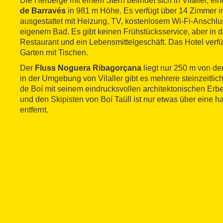
Die Herberge mit einem Stern befindet sich in Vilaller, e
de Barravés
in 981 m Höhe. Es verfügt über 14 Zimmer in 
ausgestattet mit Heizung, TV, kostenlosem Wi-Fi-Anschlu
eigenem Bad. Es gibt keinen Frühstücksservice, aber in d
Restaurant und ein Lebensmittelgeschäft. Das Hotel verfü
Garten mit Tischen.
Der
Fluss Noguera Ribagorçana
liegt nur 250 m von de
in der Umgebung von Vilaller gibt es mehrere steinzeitli
de Boí mit seinem eindrucksvollen architektonischen Erb
und den Skipisten von Boí Taüll ist nur etwas über eine 
entfernt.