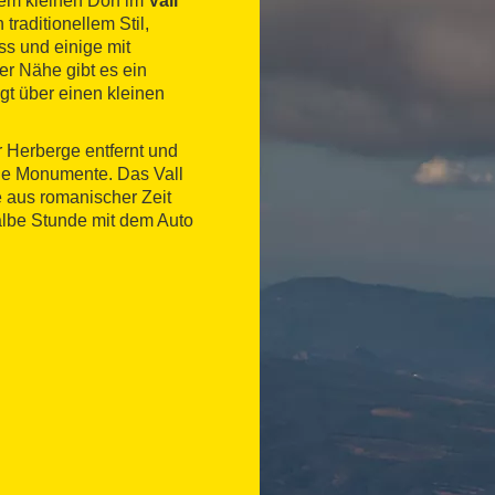
inem kleinen Dorf im
Vall
traditionellem Stil,
ss und einige mit
er Nähe gibt es ein
gt über einen kleinen
r Herberge entfernt und
che Monumente. Das Vall
e aus romanischer Zeit
halbe Stunde mit dem Auto