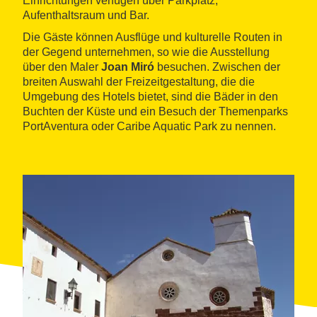
Einrichtungen verfügen über Parkplatz,
Aufenthaltsraum und Bar.
Die Gäste können Ausflüge und kulturelle Routen in
der Gegend unternehmen, so wie die Ausstellung
über den Maler
Joan Miró
besuchen. Zwischen der
breiten Auswahl der Freizeitgestaltung, die die
Umgebung des Hotels bietet, sind die Bäder in den
Buchten der Küste und ein Besuch der Themenparks
PortAventura oder Caribe Aquatic Park zu nennen.