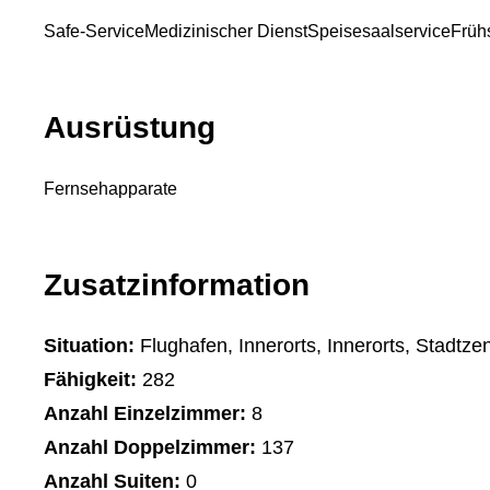
Safe-Service
Medizinischer Dienst
Speisesaalservice
Früh
Ausrüstung
Fernsehapparate
Zusatzinformation
Situation:
Flughafen, Innerorts, Innerorts, Stadtze
Fähigkeit:
282
Anzahl Einzelzimmer:
8
Anzahl Doppelzimmer:
137
Anzahl Suiten:
0