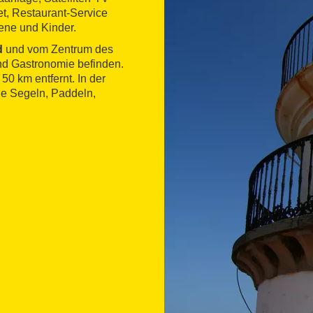
et, Restaurant-Service
ene und Kinder.
d
und vom Zentrum des
 und Gastronomie befinden.
50 km entfernt. In der
ie Segeln, Paddeln,