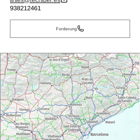
linies@tecniber.es
938212461
Forderung