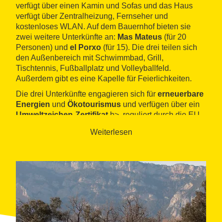
verfügt über einen Kamin und Sofas und das Haus
verfügt über Zentralheizung, Fernseher und
kostenloses WLAN. Auf dem Bauernhof bieten sie
zwei weitere Unterkünfte an:
Mas Mateus
(für 20
Personen) und
el Porxo
(für 15). Die drei teilen sich
den Außenbereich mit Schwimmbad, Grill,
Tischtennis, Fußballplatz und Volleyballfeld.
Außerdem gibt es eine Kapelle für Feierlichkeiten.
Die drei Unterkünfte engagieren sich für
erneuerbare
Energien
und
Ökotourismus
und verfügen über ein
Umweltzeichen-Zertifikat
b>, reguliert durch die EU.
Es befindet sich in der Gemeinde
Sagàs
, im
Naturpark
Weiterlesen
Cadí-Moixeró
zu genießen und dem
Santuario de
Queralt
einen Besuch abzustatten. Paragliding und
Reiten, Abenteueraktivitäten und kulturelle
Besichtigungen sind weitere Optionen.