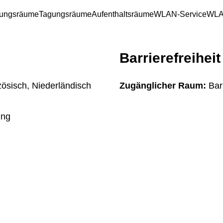
ungsräume
Tagungsräume
Aufenthaltsräume
WLAN-Service
WLA
Barrierefreiheit
ösisch, Niederländisch
Zugänglicher Raum:
Barr
ung