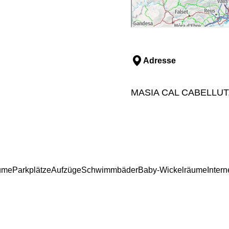
Adresse
MASIA CAL CABELLUT, 1
äume
Parkplätze
Aufzüge
Schwimmbäder
Baby-Wickelräume
Inter