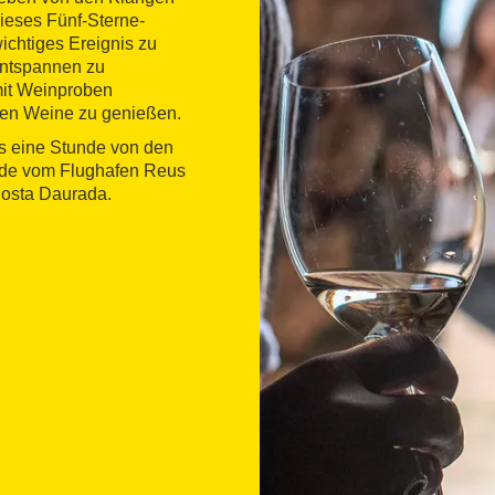
ieses Fünf-Sterne-
wichtiges Ereignis zu
Entspannen zu
mit Weinproben
ten Weine zu genießen.
ls eine Stunde von den
unde vom Flughafen Reus
 Costa Daurada.