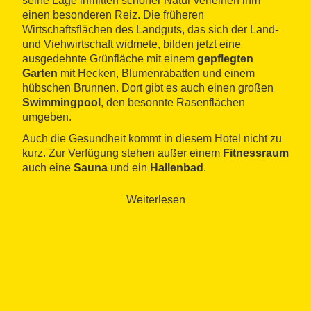
seine Lage inmitten schöner Natur verleihen ihm
einen besonderen Reiz. Die früheren
Wirtschaftsflächen des Landguts, das sich der Land-
und Viehwirtschaft widmete, bilden jetzt eine
ausgedehnte Grünfläche mit einem
gepflegten
Garten
mit Hecken, Blumenrabatten und einem
hübschen Brunnen. Dort gibt es auch einen großen
Swimmingpool
, den besonnte Rasenflächen
umgeben.
Auch die Gesundheit kommt in diesem Hotel nicht zu
kurz. Zur Verfügung stehen außer einem
Fitnessraum
auch eine
Sauna
und ein
Hallenbad
.
Das
Restaurant
besteht aus mehreren kleinen
Weiterlesen
Räumen, entsprechend der ursprünglichen Aufteilung
des Gebäudes. Dort werden das Frühstücksbüfett
sowie Mittag- und Abendessen serviert. Die Küche
bietet der Saison angepasste
traditionelle Gerichte
der katalanischen Küche
.