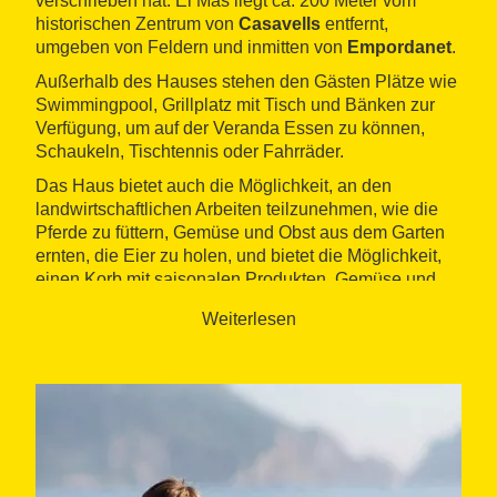
verschrieben hat. El Mas liegt ca. 200 Meter vom
historischen Zentrum von
Casavells
entfernt,
umgeben von Feldern und inmitten von
Empordanet
.
Außerhalb des Hauses stehen den Gästen Plätze wie
Swimmingpool, Grillplatz mit Tisch und Bänken zur
Verfügung, um auf der Veranda Essen zu können,
Schaukeln, Tischtennis oder Fahrräder.
Das Haus bietet auch die Möglichkeit, an den
landwirtschaftlichen Arbeiten teilzunehmen, wie die
Pferde zu füttern, Gemüse und Obst aus dem Garten
ernten, die Eier zu holen, und bietet die Möglichkeit,
einen Korb mit saisonalen Produkten, Gemüse und
Gemüse zu kaufen.
Weiterlesen
Vom Haus aus können Sie die mittelalterlichen Dörfer
von Empordà oder die Strände der
Costa Brava
besuchen.