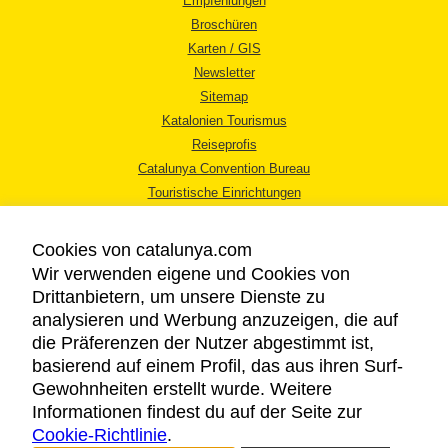
Empfehlungen
Broschüren
Karten / GIS
Newsletter
Sitemap
Katalonien Tourismus
Reiseprofis
Catalunya Convention Bureau
Touristische Einrichtungen
Tourismusbüros
Cookies von catalunya.com
Wir verwenden eigene und Cookies von
Drittanbietern, um unsere Dienste zu
analysieren und Werbung anzuzeigen, die auf
die Präferenzen der Nutzer abgestimmt ist,
RECHTLICHER HINWEIS
basierend auf einem Profil, das aus ihren Surf-
DATENSCHUTZICHTLINIE
Gewohnheiten erstellt wurde. Weitere
COOKIES
Informationen findest du auf der Seite zur
Cookie-Richtlinie
BARRIEREFREIHEIT
.