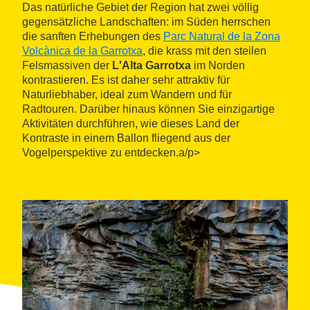
Das natürliche Gebiet der Region hat zwei völlig
gegensätzliche Landschaften: im Süden herrschen
die sanften Erhebungen des
Parc Natural de la Zona
Volcànica de la Garrotxa
, die krass mit den steilen
Felsmassiven der
L'Alta Garrotxa
im Norden
kontrastieren. Es ist daher sehr attraktiv für
Naturliebhaber, ideal zum Wandern und für
Radtouren. Darüber hinaus können Sie einzigartige
Aktivitäten durchführen, wie dieses Land der
Kontraste in einem Ballon fliegend aus der
Vogelperspektive zu entdecken.a/p>