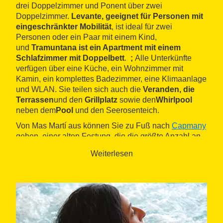
drei Doppelzimmer und Ponent über zwei
Doppelzimmer.
Levante, geeignet für Personen mit
eingeschränkter Mobilität
, ist ideal für zwei
Personen oder ein Paar mit einem Kind,
und
Tramuntana ist ein Apartment mit einem
Schlafzimmer mit Doppelbett
.
;
Alle Unterkünfte
verfügen über eine Küche, ein Wohnzimmer mit
Kamin, ein komplettes Badezimmer, eine Klimaanlage
und WLAN. Sie teilen sich auch die
Veranden, die
Terrassen
und den
Grillplatz
sowie den
Whirlpool
neben dem
Pool
und den Seerosenteich.
Von Mas Martí aus können Sie zu Fuß nach
Capmany
gehen, einer alten Festung, die die größte Anzahl an
Weingütern im Empordà beherbergt. In der Umgebung
Weiterlesen
gibt es verschiedene
Wander- und
Mountainbikewege
(Fahrräder können gemietet
werden), die es Ihnen ermöglichen, ein
bedeutendes
Megalithgebiet
und einige
mittelalterliche
Befestigungsanlagen
zu erkunden. b>. Es liegt ganz
in der Nähe von Llançà (33 km), Cadaqués (46 km)
und dem Dalí-Museum (14 km).