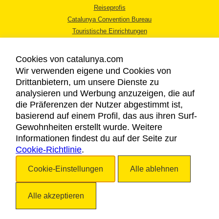
Reiseprofis
Catalunya Convention Bureau
Touristische Einrichtungen
Tourismusbüros
Cookies von catalunya.com
Wir verwenden eigene und Cookies von
Drittanbietern, um unsere Dienste zu
analysieren und Werbung anzuzeigen, die auf
die Präferenzen der Nutzer abgestimmt ist,
RECHTLICHER HINWEIS
basierend auf einem Profil, das aus ihren Surf-
DATENSCHUTZICHTLINIE
Gewohnheiten erstellt wurde. Weitere
COOKIES
Informationen findest du auf der Seite zur
Cookie-Richtlinie
BARRIEREFREIHEIT
.
Cookie-Einstellungen
Alle ablehnen
Copyright © 2026. Katalonien Tourismus. Alle Rechte vorbehalten
Alle akzeptieren