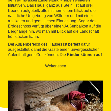
der Warmwasseraufbereitung - neben weiteren
Initiativen. Das Haus, ganz aus Stein, ist auf drei
Ebenen aufgeteilt, alle mit herrlichem Blick auf die
natürliche Umgebung von Wäldern und mit einer
rustikalen und gemütlichen Einrichtung. Sogar das
Erdgeschoss verfügt über einen Außenbalkon auf die
Berghänge hin, wo man mit Blick auf die Landschaft
frühstücken kann.
Der Außenbereich des Hauses ist perfekt dafür
ausgestattet, damit die Gäste einen unvergesslichen
Aufenthalt genießen können. Die
Kinder können auf
den Schaukeln und Rutschen des Spielplatzes
spielen
, ebenso in einem Plastikpool, der in einem
Weiterlesen
umzäunten Bereich eingerichtet ist, wo es Liegestühle
und einen Tisch mit Stühlen und Sonnenschirm gibt.
Ein großer Grillplatz ermöglicht es, Mahlzeiten im
Freien oder in der Veranda zu organisieren, während
die Wälder der Umgebung umfangreiche
Möglichkeiten für Spaziergänge bieten.