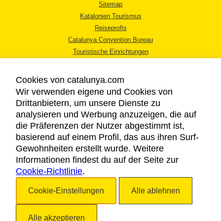
Sitemap
Katalonien Tourismus
Reiseprofis
Catalunya Convention Bureau
Touristische Einrichtungen
Tourismusbüros
Cookies von catalunya.com
Wir verwenden eigene und Cookies von
Drittanbietern, um unsere Dienste zu
analysieren und Werbung anzuzeigen, die auf
die Präferenzen der Nutzer abgestimmt ist,
RECHTLICHER HINWEIS
basierend auf einem Profil, das aus ihren Surf-
DATENSCHUTZICHTLINIE
Gewohnheiten erstellt wurde. Weitere
COOKIES
Informationen findest du auf der Seite zur
Cookie-Richtlinie
BARRIEREFREIHEIT
.
Cookie-Einstellungen
Alle ablehnen
Copyright © 2026. Katalonien Tourismus. Alle Rechte vorbehalten
Alle akzeptieren