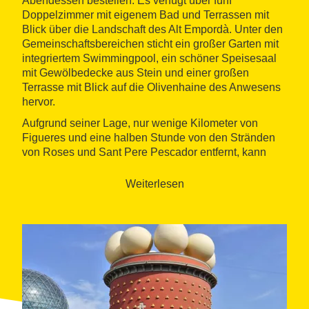
Abendessen bestellen. Es verfügt über fünf
Doppelzimmer mit eigenem Bad und Terrassen mit
Blick über die Landschaft des Alt Empordà. Unter den
Gemeinschaftsbereichen sticht ein großer Garten mit
integriertem Swimmingpool, ein schöner Speisesaal
mit Gewölbedecke aus Stein und einer großen
Terrasse mit Blick auf die Olivenhaine des Anwesens
hervor.
Aufgrund seiner Lage, nur wenige Kilometer von
Figueres und eine halben Stunde von den Stränden
von Roses und Sant Pere Pescador entfernt, kann
man zahlreiche Outdoor-Aktivitäten und kulturelle
Besichtigungen unternehmen. Zu den empfohlenen
Weiterlesen
Highlights gehören die
Dalí Route
durch Figueres
und Cadaques und Heißluftballon-Touren oder
Ausflüge zu Pferd.