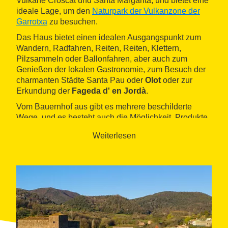
Vulkane Croscat und Santa Margarita, und bietet eine
ideale Lage, um den
Naturpark der Vulkanzone der
Garrotxa
zu besuchen.
Das Haus bietet einen idealen Ausgangspunkt zum
Wandern, Radfahren, Reiten, Reiten, Klettern,
Pilzsammeln oder Ballonfahren, aber auch zum
Genießen der lokalen Gastronomie, zum Besuch der
charmanten Städte Santa Pau oder
Olot
oder zur
Erkundung der
Fageda d' en Jordà
.
Vom Bauernhof aus gibt es mehrere beschilderte
Wege, und es besteht auch die Möglichkeit, Produkte
aus dem Biogarten des Hauses und den umliegenden
Weiterlesen
Feldern zu erwerben.