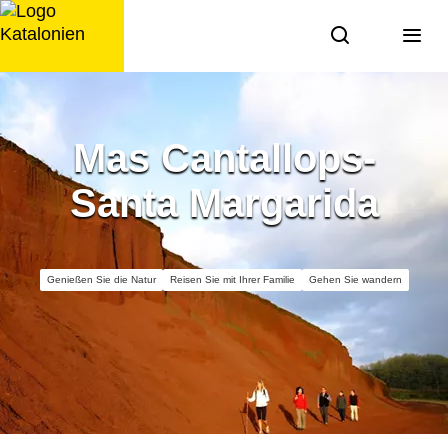
Zum
Inhalt
springen
Mas Cantallops-
Santa Margarida
Genießen Sie die Natur
Reisen Sie mit Ihrer Familie
Gehen Sie wandern