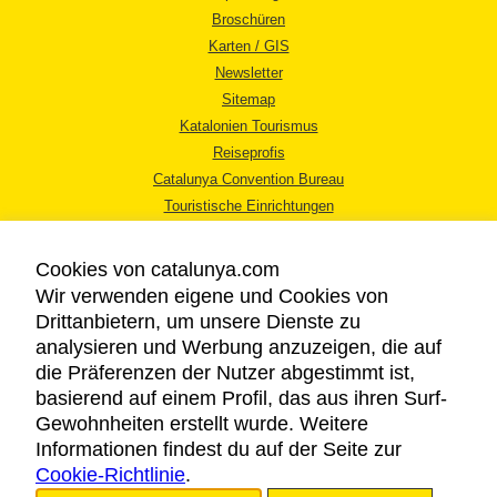
Broschüren
Karten / GIS
Newsletter
Sitemap
Katalonien Tourismus
Reiseprofis
Catalunya Convention Bureau
Touristische Einrichtungen
Tourismusbüros
Cookies von catalunya.com
Wir verwenden eigene und Cookies von
Drittanbietern, um unsere Dienste zu
analysieren und Werbung anzuzeigen, die auf
die Präferenzen der Nutzer abgestimmt ist,
RECHTLICHER HINWEIS
basierend auf einem Profil, das aus ihren Surf-
DATENSCHUTZICHTLINIE
Gewohnheiten erstellt wurde. Weitere
COOKIES
Informationen findest du auf der Seite zur
Cookie-Richtlinie
BARRIEREFREIHEIT
.