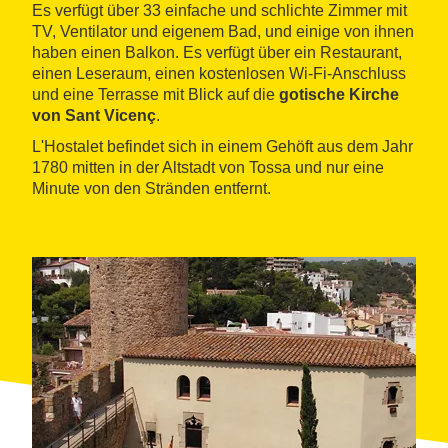
Es verfügt über 33 einfache und schlichte Zimmer mit
TV, Ventilator und eigenem Bad, und einige von ihnen
haben einen Balkon. Es verfügt über ein Restaurant,
einen Leseraum, einen kostenlosen Wi-Fi-Anschluss
und eine Terrasse mit Blick auf die
gotische Kirche
von Sant Vicenç
.
L'Hostalet befindet sich in einem Gehöft aus dem Jahr
1780 mitten in der Altstadt von Tossa und nur eine
Minute von den Stränden entfernt.