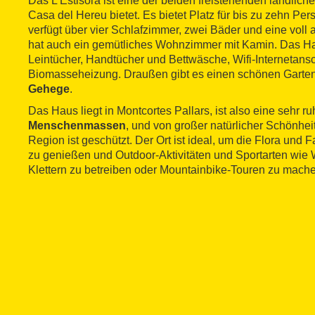
Das L'Estisora ​​ist eine der beiden freistehenden ländlich
Casa del Hereu bietet. Es bietet Platz für bis zu zehn P
verfügt über vier Schlafzimmer, zwei Bäder und eine voll
hat auch ein gemütliches Wohnzimmer mit Kamin. Das Ha
Leintücher, Handtücher und Bettwäsche, Wifi-Internetans
Biomasseheizung. Draußen gibt es einen schönen Garte
Gehege
.
Das Haus liegt in Montcortes Pallars, ist also eine sehr 
Menschenmassen
, und von großer natürlicher Schönheit
Region ist geschützt. Der Ort ist ideal, um die Flora und
zu genießen und Outdoor-Aktivitäten und Sportarten wie
Klettern zu betreiben oder Mountainbike-Touren zu mach