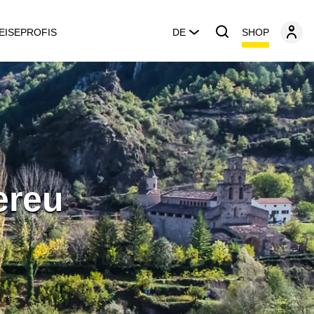
SHOP
EISEPROFIS
DE
ereu