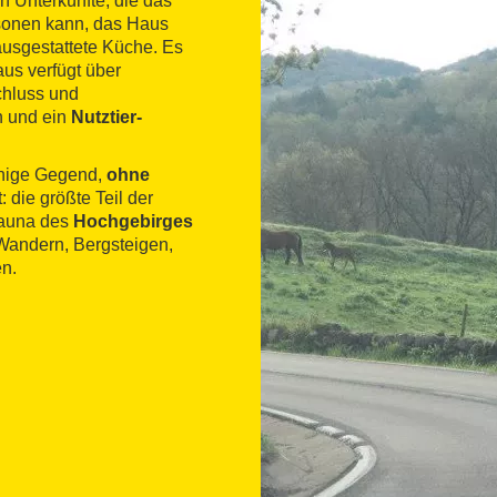
en Unterkünfte, die das
ersonen kann, das Haus
 ausgestattete Küche. Es
us verfügt über
chluss und
n und ein
Nutztier-
ruhige Gegend,
ohne
: die größte Teil der
 Fauna des
Hochgebirges
 Wandern, Bergsteigen,
en.