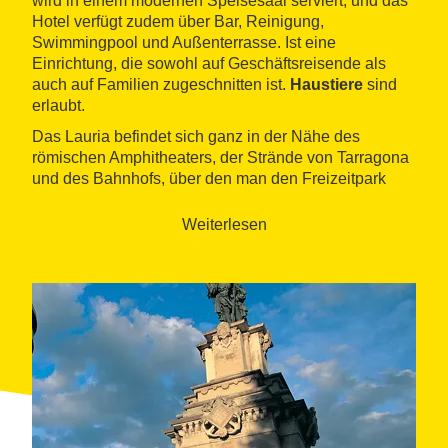
wird in einem modernen Speisesaal serviert, und das
Hotel verfügt zudem über Bar, Reinigung,
Swimmingpool und Außenterrasse. Ist eine
Einrichtung, die sowohl auf Geschäftsreisende als
auch auf Familien zugeschnitten ist.
Haustiere
sind
erlaubt.
Das Lauria befindet sich ganz in der Nähe des
römischen Amphitheaters, der Strände von Tarragona
und des Bahnhofs, über den man den Freizeitpark
PortAventura erreichen kann.
Weiterlesen