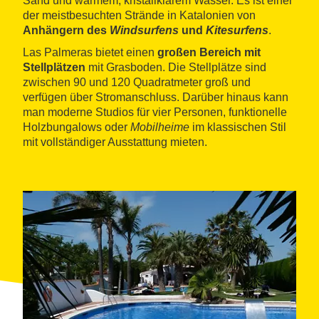
Sand und warmem, kristallklarem Wasser. Es ist einer
der meistbesuchten Strände in Katalonien von
Anhängern des
Windsurfens
und
Kitesurfens
.
Las Palmeras bietet einen
großen Bereich mit
Stellplätzen
mit Grasboden. Die Stellplätze sind
zwischen 90 und 120 Quadratmeter groß und
verfügen über Stromanschluss. Darüber hinaus kann
man moderne Studios für vier Personen, funktionelle
Holzbungalows oder
Mobilheime
im klassischen Stil
mit vollständiger Ausstattung mieten.