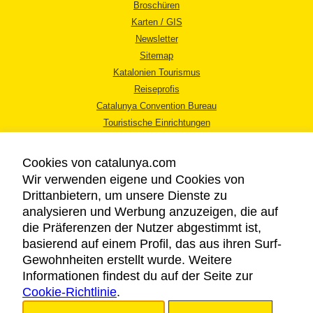
Broschüren
Karten / GIS
Newsletter
Sitemap
Katalonien Tourismus
Reiseprofis
Catalunya Convention Bureau
Touristische Einrichtungen
Tourismusbüros
Cookies von catalunya.com
Wir verwenden eigene und Cookies von
Drittanbietern, um unsere Dienste zu
analysieren und Werbung anzuzeigen, die auf
die Präferenzen der Nutzer abgestimmt ist,
RECHTLICHER HINWEIS
basierend auf einem Profil, das aus ihren Surf-
DATENSCHUTZICHTLINIE
Gewohnheiten erstellt wurde. Weitere
COOKIES
Informationen findest du auf der Seite zur
Cookie-Richtlinie
BARRIEREFREIHEIT
.