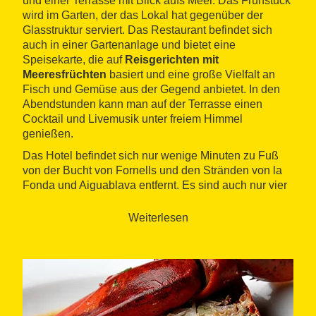
und einer Terrasse mit Blick aufs Meer. Das Frühstück
wird im Garten, der das Lokal hat gegenüber der
Glasstruktur serviert. Das Restaurant befindet sich
auch in einer Gartenanlage und bietet eine
Speisekarte, die auf
Reisgerichten mit
Meeresfrüchten
basiert und eine große Vielfalt an
Fisch und Gemüse aus der Gegend anbietet. In den
Abendstunden kann man auf der Terrasse einen
Cocktail und Livemusik unter freiem Himmel
genießen.
Das Hotel befindet sich nur wenige Minuten zu Fuß
von der Bucht von Fornells und den Stränden von la
Fonda und Aiguablava entfernt. Es sind auch nur vier
Kilometer bis zur Gemeinde Begur und in der Nähe
liegt das Bergmassivs von Ses Falugues. Gegenüber
Weiterlesen
der Einrichtung kann man Tauchen und Ausflüge mit
dem Boot machen.