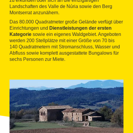
zu erkunden oder sich an die einzigartigen
Landschaften des Valle de Núria sowie den Berg
Montserrat anzunähern.
Das 80.000 Quadratmeter große Gelände verfügt über
Einrichtungen und
Dienstleistungen der ersten
Kategorie
sowie ein eigenes Waldgebiet. Angeboten
werden 200 Stellplätze mit einer Größe von 70 bis
140 Quadratmetern mit Stromanschluss, Wasser und
Abfluss sowie komplett ausgestattete Bungalows für
sechs Personen zur Miete.