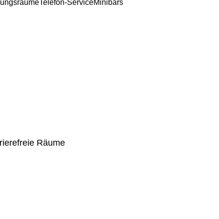
gungsräume
Telefon-Service
Minibars
rierefreie Räume