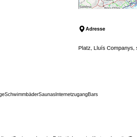
Adresse
Platz, Lluís Companys, 
ge
Schwimmbäder
Saunas
Internetzugang
Bars