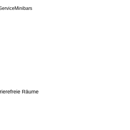
Service
Minibars
rierefreie Räume