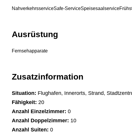
Nahverkehrsservice
Safe-Service
Speisesaalservice
Frühs
Ausrüstung
Fernsehapparate
Zusatzinformation
Situation:
Flughafen, Innerorts, Strand, Stadtzent
Fähigkeit:
20
Anzahl Einzelzimmer:
0
Anzahl Doppelzimmer:
10
Anzahl Suiten:
0