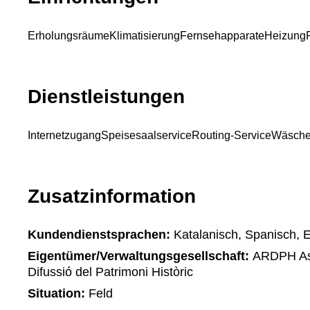
Erholungsräume
Klimatisierung
Fernsehapparate
Heizung
Dienstleistungen
Internetzugang
Speisesaalservice
Routing-Service
Wäsche
Zusatzinformation
Kundendienstsprachen:
Katalanisch, Spanisch, E
Eigentümer/Verwaltungsgesellschaft:
ARDPH Ass
Difussió del Patrimoni Històric
Situation:
Feld