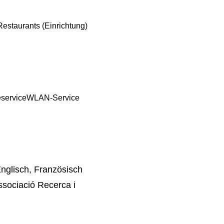
Restaurants (Einrichtung)
service
WLAN-Service
nglisch, Französisch
ociació Recerca i