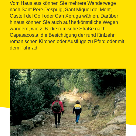
Vom Haus aus können Sie mehrere Wanderwege
nach Sant Pere Despuig, Sant Miquel del Mont,
Castell del Coll oder Can Xeruga wählen. Darüber
hinaus können Sie auch auf herkömmliche Wegen
wandern, wie z. B. die römische Straße nach
Capasacosta, die Besichtigung der rund fünfzehn
romanischen Kirchen oder Ausflüge zu Pferd oder mit
dem Fahrrad.