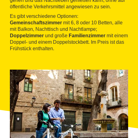
gehen und das Nachtleben genießen kann, ohne auf
öffentliche Verkehrsmittel angewiesen zu sein.
Es gibt verschiedene Optionen:
Gemeinschaftszimmer
mit 6, 8 oder 10 Betten, alle
mit Balkon, Nachttisch und Nachtlampe;
Doppelzimmer
und große
Familienzimmer
mit einem
Doppel- und einem Doppelstockbett. Im Preis ist das
Frühstück enthalten.