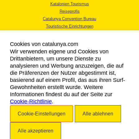
Katalonien Tourismus
Reiseprofis
Catalunya Convention Bureau
Touristische Einrichtungen
Tourismusbüros
Cookies von catalunya.com
Wir verwenden eigene und Cookies von
Drittanbietern, um unsere Dienste zu
analysieren und Werbung anzuzeigen, die auf
die Präferenzen der Nutzer abgestimmt ist,
RECHTLICHER HINWEIS
basierend auf einem Profil, das aus ihren Surf-
DATENSCHUTZICHTLINIE
Gewohnheiten erstellt wurde. Weitere
COOKIES
Informationen findest du auf der Seite zur
Cookie-Richtlinie
BARRIEREFREIHEIT
.
Cookie-Einstellungen
Alle ablehnen
Copyright © 2026. Katalonien Tourismus. Alle Rechte vorbehalten
Alle akzeptieren