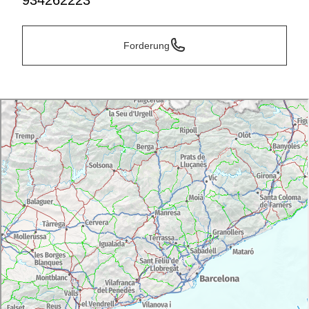
934262223
Forderung