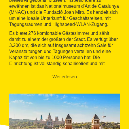
breites Angebot an Museen, insbesondere zu
erwähnen ist das Nationalmuseum d'Art de Catalunya
(MNAC) und die Fundació Joan Miró. Es handelt sich
um eine ideale Unterkunft für Geschäftsreisen, mit
Tagungsräumen und Highspeed-WLAN-Zugang.
Es bietet 276 komfortable Gästezimmer und zählt
damit zu einem der größten der Stadt. Es verfügt über
3.200 qm, die sich auf insgesamt achtzehn Säle für
Veranstaltungen und Tagungen verteilen und eine
Kapazität von bis zu 1000 Personen hat. Die
Einrichtung ist vollständig schallisoliert und mit
audiovisueller Technologie ausgestattet. Aus
gastronomischer Sicht bietet das Crowne Plaza
Weiterlesen
Barcelona Fira Center das Restaurant El Mall, in dem
typisch mediterrane Küche serviert wird. Das Aria
bietet ein reichhaltiges und abwechslungsreiches
Frühstücksbuffet. Die Piano-Bar hingegen offeriert
eine große Vielfalt an Cocktails und Aperitifs.