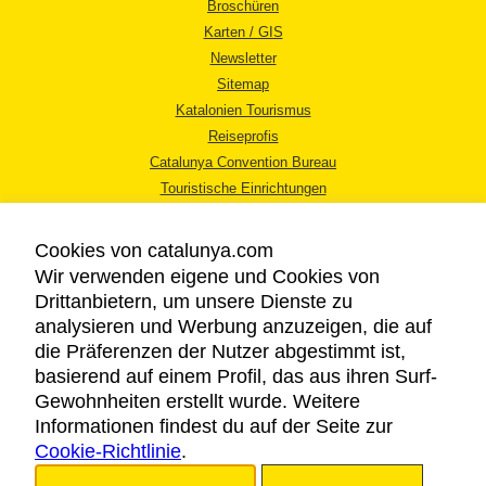
Broschüren
Karten / GIS
Newsletter
Sitemap
Katalonien Tourismus
Reiseprofis
Catalunya Convention Bureau
Touristische Einrichtungen
Tourismusbüros
Cookies von catalunya.com
Wir verwenden eigene und Cookies von
Drittanbietern, um unsere Dienste zu
analysieren und Werbung anzuzeigen, die auf
die Präferenzen der Nutzer abgestimmt ist,
RECHTLICHER HINWEIS
basierend auf einem Profil, das aus ihren Surf-
DATENSCHUTZICHTLINIE
Gewohnheiten erstellt wurde. Weitere
COOKIES
Informationen findest du auf der Seite zur
Cookie-Richtlinie
BARRIEREFREIHEIT
.