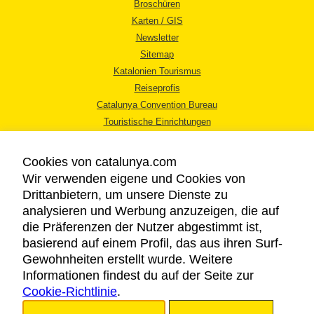
Broschüren
Karten / GIS
Newsletter
Sitemap
Katalonien Tourismus
Reiseprofis
Catalunya Convention Bureau
Touristische Einrichtungen
Tourismusbüros
Cookies von catalunya.com
Wir verwenden eigene und Cookies von
Drittanbietern, um unsere Dienste zu
analysieren und Werbung anzuzeigen, die auf
die Präferenzen der Nutzer abgestimmt ist,
RECHTLICHER HINWEIS
basierend auf einem Profil, das aus ihren Surf-
DATENSCHUTZICHTLINIE
Gewohnheiten erstellt wurde. Weitere
COOKIES
Informationen findest du auf der Seite zur
Cookie-Richtlinie
BARRIEREFREIHEIT
.