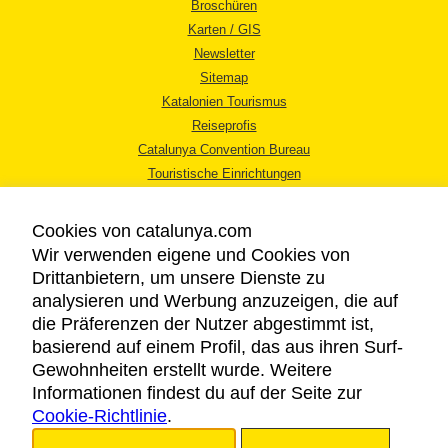
Broschüren
Karten / GIS
Newsletter
Sitemap
Katalonien Tourismus
Reiseprofis
Catalunya Convention Bureau
Touristische Einrichtungen
Tourismusbüros
Cookies von catalunya.com
Wir verwenden eigene und Cookies von
Drittanbietern, um unsere Dienste zu
analysieren und Werbung anzuzeigen, die auf
die Präferenzen der Nutzer abgestimmt ist,
RECHTLICHER HINWEIS
basierend auf einem Profil, das aus ihren Surf-
DATENSCHUTZICHTLINIE
Gewohnheiten erstellt wurde. Weitere
COOKIES
Informationen findest du auf der Seite zur
Cookie-Richtlinie
BARRIEREFREIHEIT
.