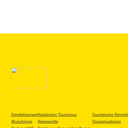
Empfehlungen
Katalonien Tourismus
Touristische Einric
Broschüren
Reiseprofis
Tourismusbüros