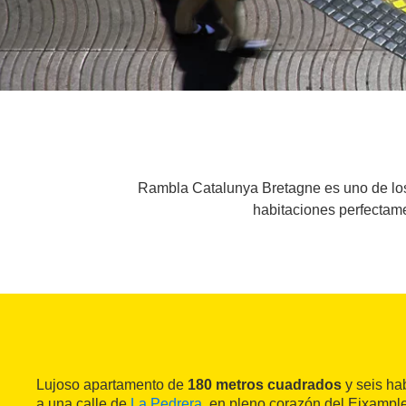
Rambla Catalunya Bretagne es uno de los 
habitaciones perfectame
Lujoso apartamento de
180 metros cuadrados
y seis ha
a una calle de
La Pedrera
, en pleno corazón del Eixampl