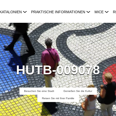
KATALONIEN
PRAKTISCHE INFORMATIONEN
MICE
R
HUTB-009078
Besuchen Sie eine Stadt
Genießen Sie die Kultur
Reisen Sie mit Ihrer Familie