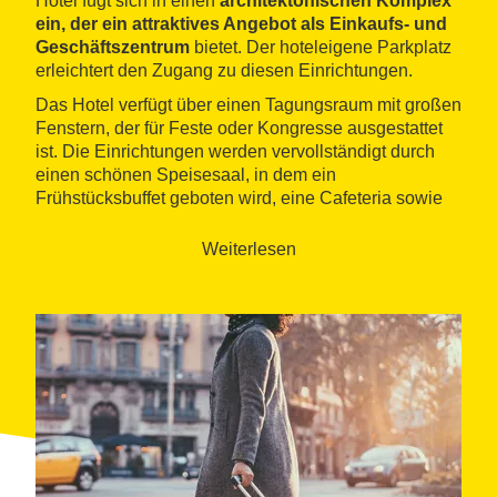
Hotel fügt sich in einen
architektonischen Komplex
ein, der ein attraktives Angebot als Einkaufs- und
Geschäftszentrum
bietet. Der hoteleigene Parkplatz
erleichtert den Zugang zu diesen Einrichtungen.
Das Hotel verfügt über einen Tagungsraum mit großen
Fenstern, der für Feste oder Kongresse ausgestattet
ist. Die Einrichtungen werden vervollständigt durch
einen schönen Speisesaal, in dem ein
Frühstücksbuffet geboten wird, eine Cafeteria sowie
das Restaurant, in dem Mittags- und Abendmahlzeiten
à la carte serviert werden. Für den Schlummertrunk
Weiterlesen
verfügt das Hotel über einen kleinen
Pub
. Auf den vier
Etagen mit breiten Fluren befinden sich die
Gästezimmer: 2 Einzel-, 92 Doppelzimmer und neun
große und komfortable Suiten mit gut ausgestatteten
Bädern und Klimaanlage. Alle verfügen über ein
Fernsehgerät, eine Minibar und Internetanschluss. Die
Suiten haben außerdem ein eigenes Wohnzimmer
und einen Arbeitstisch.