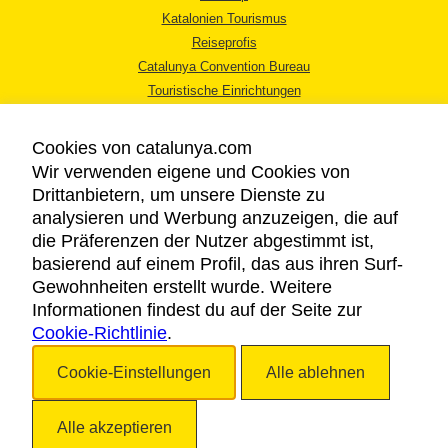
Katalonien Tourismus
Reiseprofis
Catalunya Convention Bureau
Touristische Einrichtungen
Tourismusbüros
Cookies von catalunya.com
Wir verwenden eigene und Cookies von
Drittanbietern, um unsere Dienste zu
analysieren und Werbung anzuzeigen, die auf
die Präferenzen der Nutzer abgestimmt ist,
RECHTLICHER HINWEIS
basierend auf einem Profil, das aus ihren Surf-
DATENSCHUTZICHTLINIE
Gewohnheiten erstellt wurde. Weitere
COOKIES
Informationen findest du auf der Seite zur
Cookie-Richtlinie
BARRIEREFREIHEIT
.
Cookie-Einstellungen
Alle ablehnen
Copyright © 2026. Katalonien Tourismus. Alle Rechte vorbehalten
Alle akzeptieren