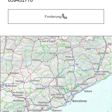
659431770
Forderung