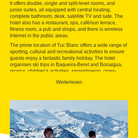
It offers double, single and split-level rooms, and
junior suites, all equipped with central heating,
complete bathroom, desk, satellite TV and safe. The
hotel also has a restaurant, spa, café/sun terrace,
fitness room, a pub and shops, and there is wireless
Internet in the public areas.
The prime location of Tuc Blanc offers a wide range of
sporting, cultural and recreational activities to ensure
guests enjoy a fantastic family holiday. The hotel
organises ski trips in Baqueira-Beret and Bonaigua,
picnics, children's activities, snowshoeing, cross-
country skiing, hiking and sleigh rides.
Weiterlesen
The hotel also has rooms for meetings, conventions
and events of all kinds.