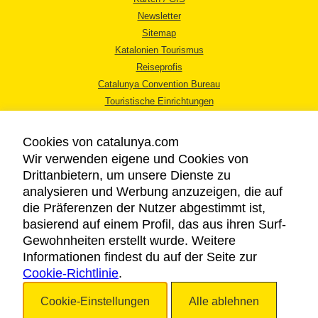
Newsletter
Sitemap
Katalonien Tourismus
Reiseprofis
Catalunya Convention Bureau
Touristische Einrichtungen
Tourismusbüros
Cookies von catalunya.com
Wir verwenden eigene und Cookies von
Drittanbietern, um unsere Dienste zu
analysieren und Werbung anzuzeigen, die auf
die Präferenzen der Nutzer abgestimmt ist,
RECHTLICHER HINWEIS
basierend auf einem Profil, das aus ihren Surf-
DATENSCHUTZICHTLINIE
Gewohnheiten erstellt wurde. Weitere
COOKIES
Informationen findest du auf der Seite zur
Cookie-Richtlinie
BARRIEREFREIHEIT
.
Cookie-Einstellungen
Alle ablehnen
Copyright © 2026. Katalonien Tourismus. Alle Rechte vorbehalten