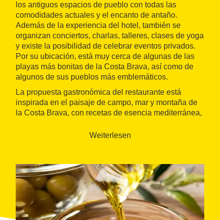
los antiguos espacios de pueblo con todas las
comodidades actuales y el encanto de antaño.
Además de la experiencia del hotel, también se
organizan conciertos, charlas, talleres, clases de yoga
y existe la posibilidad de celebrar eventos privados.
Por su ubicación, está muy cerca de algunas de las
playas más bonitas de la Costa Brava, así como de
algunos de sus pueblos más emblemáticos.
La propuesta gastronómica del restaurante está
inspirada en el paisaje de campo, mar y montaña de
la Costa Brava, con recetas de esencia mediterránea,
sencillas pero llenas de sabor y con ingredientes
frescos y naturales de máxima calidad, gracias a los
Weiterlesen
productores locales.