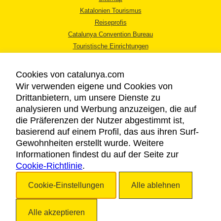
Katalonien Tourismus
Reiseprofis
Catalunya Convention Bureau
Touristische Einrichtungen
Tourismusbüros
Cookies von catalunya.com
Wir verwenden eigene und Cookies von
Drittanbietern, um unsere Dienste zu
analysieren und Werbung anzuzeigen, die auf
die Präferenzen der Nutzer abgestimmt ist,
RECHTLICHER HINWEIS
basierend auf einem Profil, das aus ihren Surf-
DATENSCHUTZICHTLINIE
Gewohnheiten erstellt wurde. Weitere
COOKIES
Informationen findest du auf der Seite zur
Cookie-Richtlinie
BARRIEREFREIHEIT
.
Cookie-Einstellungen
Alle ablehnen
Copyright © 2026. Katalonien Tourismus. Alle Rechte vorbehalten
Alle akzeptieren