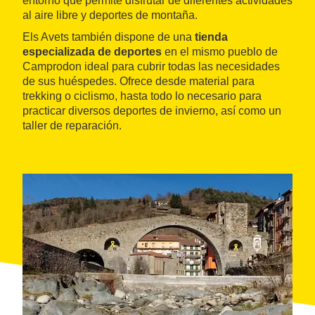
entorno que permite disfrutar de diferentes actividades
al aire libre y deportes de montaña.
Els Avets también dispone de una
tienda
especializada de deportes
en el mismo pueblo de
Camprodon ideal para cubrir todas las necesidades
de sus huéspedes. Ofrece desde material para
trekking o ciclismo, hasta todo lo necesario para
practicar diversos deportes de invierno, así como un
taller de reparación.