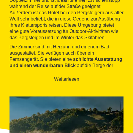
Doppelzimmer und ist ideal für einen Zwischenstopp
während der Reise auf der Straße geeignet.
Außerdem ist das Hotel bei den Bergsteigern aus aller
Welt sehr beliebt, die in diese Gegend zur Ausübung
ihres Klettersports reisen. Diese Umgebung bietet
eine gute Voraussetzung für Outdoor-Aktivitäten wie
das Bergsteigen und im Winter das Skifahren.
Die Zimmer sind mit Heizung und eigenem Bad
ausgestattet. Sie verfügen auch über ein
Fernsehgerät. Sie bieten eine
schlichte Ausstattung
und einen wunderbaren Blick
auf die Berge der
Umgebung. Das Restaurant des Hotels bietet ein
gastronomisches Angebot, das auf traditionellen
Weiterlesen
katalanischen Gerichten basiert, die mit Erzeugnissen
von ökologischen Bauernhöfen der Umgebung
zubereitet werden.