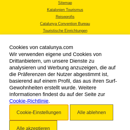
Sitemap
Katalonien Tourismus
Reiseprofis
Catalunya Convention Bureau
Touristische Einrichtungen
Tourismusbüros
Cookies von catalunya.com
Wir verwenden eigene und Cookies von
Drittanbietern, um unsere Dienste zu
analysieren und Werbung anzuzeigen, die auf
die Präferenzen der Nutzer abgestimmt ist,
RECHTLICHER HINWEIS
basierend auf einem Profil, das aus ihren Surf-
DATENSCHUTZICHTLINIE
Gewohnheiten erstellt wurde. Weitere
COOKIES
Informationen findest du auf der Seite zur
Cookie-Richtlinie
BARRIEREFREIHEIT
.
Cookie-Einstellungen
Alle ablehnen
Copyright © 2026. Katalonien Tourismus. Alle Rechte vorbehalten
Alle akzeptieren