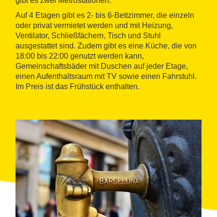
gibt es zwei Metrostationen.
Auf 4 Etagen gibt es 2- bis 6-Bettzimmer, die einzeln
oder privat vermietet werden und mit Heizung,
Ventilator, Schließfächern, Tisch und Stuhl
ausgestattet sind. Zudem gibt es eine Küche, die von
18:00 bis 22:00 genutzt werden kann,
Gemeinschaftsbäder mit Duschen auf jeder Etage,
einen Aufenthaltsraum mit TV sowie einen Fahrstuhl.
Im Preis ist das Frühstück enthalten.