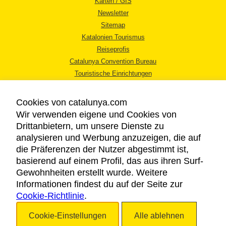
Karten / GIS
Newsletter
Sitemap
Katalonien Tourismus
Reiseprofis
Catalunya Convention Bureau
Touristische Einrichtungen
Tourismusbüros
Cookies von catalunya.com
Wir verwenden eigene und Cookies von
Drittanbietern, um unsere Dienste zu
analysieren und Werbung anzuzeigen, die auf
die Präferenzen der Nutzer abgestimmt ist,
RECHTLICHER HINWEIS
basierend auf einem Profil, das aus ihren Surf-
DATENSCHUTZICHTLINIE
Gewohnheiten erstellt wurde. Weitere
COOKIES
Informationen findest du auf der Seite zur
Cookie-Richtlinie
BARRIEREFREIHEIT
.
Cookie-Einstellungen
Alle ablehnen