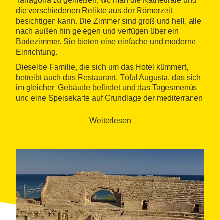
Tarragona zu genießen, wo man die Kathedrale und
die verschiedenen Relikte aus der Römerzeit
besichtigen kann. Die Zimmer sind groß und hell, alle
nach außen hin gelegen und verfügen über ein
Badezimmer. Sie bieten eine einfache und moderne
Einrichtung.
Dieselbe Familie, die sich um das Hotel kümmert,
betreibt auch das Restaurant, Tòful Augusta, das sich
im gleichen Gebäude befindet und das Tagesmenüs
und eine Speisekarte auf Grundlage der mediterranen
Küche mit traditionellen und katalanischen Wurzeln
der Familie bietet. Sehr zu empfehlen sind die Tapas
Weiterlesen
ebenso wie der Tòful-Reis, der mit Krabben gekocht
wird, und der Spitzbeineintopf. Die rustikale
Einrichtung und der familiäre und freundliche Service
fördern eine anheimelnde sowie eine für Tarragona
typische Atmosphäre.