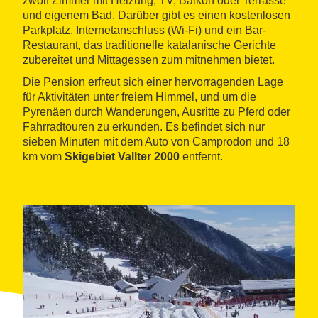
zwölf Zimmer mit Heizung, TV, Balkon oder Terrasse
und eigenem Bad. Darüber gibt es einen kostenlosen
Parkplatz, Internetanschluss (Wi-Fi) und ein Bar-
Restaurant, das traditionelle katalanische Gerichte
zubereitet und Mittagessen zum mitnehmen bietet.
Die Pension erfreut sich einer hervorragenden Lage
für Aktivitäten unter freiem Himmel, und um die
Pyrenäen durch Wanderungen, Ausritte zu Pferd oder
Fahrradtouren zu erkunden. Es befindet sich nur
sieben Minuten mit dem Auto von Camprodon und 18
km vom
Skigebiet Vallter 2000
entfernt.