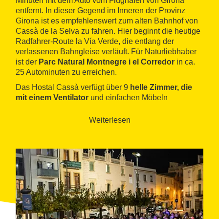
Minuten mit dem Auto vom Flughafen von Girona
entfernt. In dieser Gegend im Inneren der Provinz
Girona ist es empfehlenswert zum alten Bahnhof von
Cassà de la Selva zu fahren. Hier beginnt die heutige
Radfahrer-Route la Vía Verde, die entlang der
verlassenen Bahngleise verläuft. Für Naturliebhaber
ist der
Parc Natural Montnegre i el Corredor
in ca.
25 Autominuten zu erreichen.
Das Hostal Cassà verfügt über 9
helle Zimmer, die
mit einem Ventilator
und einfachen Möbeln
ausgestattet sind. Die Zimmer sind klassisch und
funktional eingerichtet. Das Hostal bietet einen
Weiterlesen
Wäscherei-Service und verfügt über einen
Getränkeautomaten für kalte und warme Getränke.