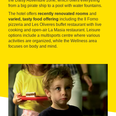
the Daisy Adventure zone, which offers everything
from a big pirate ship to a pool with water fountains.
The hotel offers
recently renovated rooms
and
varied, tasty food offering
including the Il Forno
pizzeria and Les Oliveres buffet restaurant with live
cooking and open-air La Masia restaurant. Leisure
options include a multisports centre where various
activities are organized, while the Wellness area
focuses on body and mind.