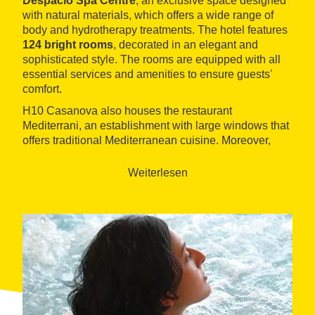
Despacio Spa Centre
, an exclusive space designed
with natural materials, which offers a wide range of
body and hydrotherapy treatments. The hotel features
124 bright rooms
, decorated in an elegant and
sophisticated style. The rooms are equipped with all
essential services and amenities to ensure guests'
comfort.
H10 Casanova also houses the restaurant
Mediterrani, an establishment with large windows that
offers traditional Mediterranean cuisine. Moreover,
guests can stop by for a cocktail at the
Ona Lounge
,
where they can enjoy live music on weekends. They
Weiterlesen
can also enjoy spectacular views of the city at the
Terrassa Sky Bar
, located on the eighth floor of the
hotel.