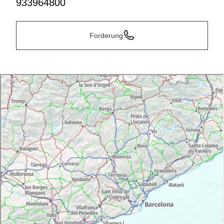
933964800
Forderung