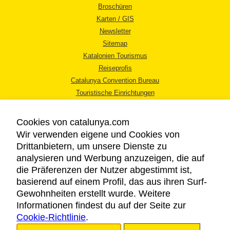
Broschüren
Karten / GIS
Newsletter
Sitemap
Katalonien Tourismus
Reiseprofis
Catalunya Convention Bureau
Touristische Einrichtungen
Tourismusbüros
Cookies von catalunya.com
Wir verwenden eigene und Cookies von
Drittanbietern, um unsere Dienste zu
analysieren und Werbung anzuzeigen, die auf
die Präferenzen der Nutzer abgestimmt ist,
RECHTLICHER HINWEIS
basierend auf einem Profil, das aus ihren Surf-
DATENSCHUTZICHTLINIE
Gewohnheiten erstellt wurde. Weitere
COOKIES
Informationen findest du auf der Seite zur
Cookie-Richtlinie
BARRIEREFREIHEIT
.