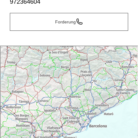
972364604
Forderung