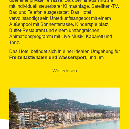
über eine private Terrasse. Darüber hinaus sind sie
mit individuell steuerbarer Klimaanlage, Satelliten-TV,
Bad und Telefon ausgestattet. Das Hotel
vervollständigt sein Unterkunftsangebot mit einem
Außenpool mit Sonnenterrasse, Kinderspielplatz,
Büffet-Restaurant und einem umfangreichen
Animationsprogramm mit Live-Musik, Kabarett und
Tanz.
Das Hotel befindet sich in einer idealen Umgebung für
Freizeitaktivitäten und Wassersport
, und um
Ausflüge auf den zahlreichen Wanderwegen zu
unternehmen, die sich an die Küste schmiegen und in
Weiterlesen
die mediterranen Wälder der Umgebung von Lloret de
Mar führen.