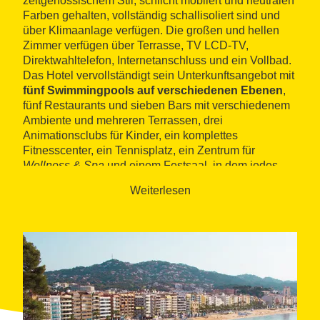
zeitgenössischem Stil, schlicht möbliert und neutralen
Farben gehalten, vollständig schallisoliert sind und
über Klimaanlage verfügen. Die großen und hellen
Zimmer verfügen über Terrasse, TV LCD-TV,
Direktwahltelefon, Internetanschluss und ein Vollbad.
Das Hotel vervollständigt sein Unterkunftsangebot mit
fünf Swimmingpools auf verschiedenen Ebenen
,
fünf Restaurants und sieben Bars mit verschiedenem
Ambiente und mehreren Terrassen, drei
Animationsclubs für Kinder, ein komplettes
Fitnesscenter, ein Tennisplatz, ein Zentrum für
Wellness & Spa
und einem Festsaal, in dem jedes
Wochenende ein Gala-Abendessen und Tanz mit den
Weiterlesen
besten Orchestern der Region angeboten wird.
Seine Lage gestattet es,
Freizeitaktivitäten und
Wassersportarten
auszuüben, sowie die zahlreichen
Wander-Routen zu erkunden, die sich an die Küste
schmiegen und in die mediterranen Wälder der
Umgebung von Lloret de Mar führen.