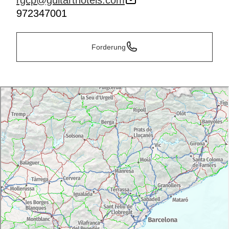
rgcp@guitarthotels.com
972347001
Forderung