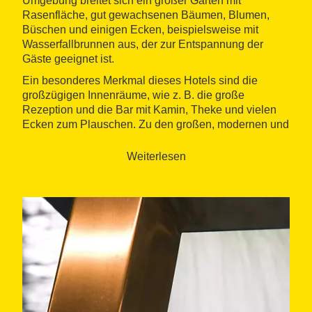
Umgebung breitet sich ein großer Garten mit
Rasenfläche, gut gewachsenen Bäumen, Blumen,
Büschen und einigen Ecken, beispielsweise mit
Wasserfallbrunnen aus, der zur Entspannung der
Gäste geeignet ist.
Ein besonderes Merkmal dieses Hotels sind die
großzügigen Innenräume, wie z. B. die große
Rezeption und die Bar mit Kamin, Theke und vielen
Ecken zum Plauschen. Zu den großen, modernen und
komfortablen Gästezimmern gehören 28
Doppelzimmer, sechs Spezialzimmer mit
Weiterlesen
Wohnzimmer und zwei miteinander verbundenen
Schlafzimmern, alle mit Bad und Balkon oder
Terrasse. Das Restaurant bietet eine gut dargebotene
Küche, die auf der Qualität der Zutaten basiert. Zu den
Leistungen des Hotels zählen u. a. die
Wassertherapien (Hydromassagen, Sauna,
Hallenbad, Whirlpool, u.s.w.)
, die sich mit
Körperbehandlungen ergänzen lassen.
Gesundheitspflege und Schönheitsbehandlungen
stehen im Vordergrund.