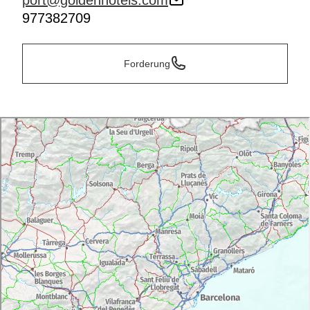
port@goldenhotels.com
977382709
Forderung