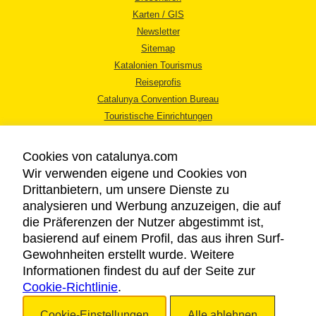
Karten / GIS
Newsletter
Sitemap
Katalonien Tourismus
Reiseprofis
Catalunya Convention Bureau
Touristische Einrichtungen
Tourismusbüros
Cookies von catalunya.com
Wir verwenden eigene und Cookies von
Drittanbietern, um unsere Dienste zu
analysieren und Werbung anzuzeigen, die auf
die Präferenzen der Nutzer abgestimmt ist,
RECHTLICHER HINWEIS
basierend auf einem Profil, das aus ihren Surf-
DATENSCHUTZICHTLINIE
Gewohnheiten erstellt wurde. Weitere
COOKIES
Informationen findest du auf der Seite zur
Cookie-Richtlinie
BARRIEREFREIHEIT
.
Cookie-Einstellungen
Alle ablehnen