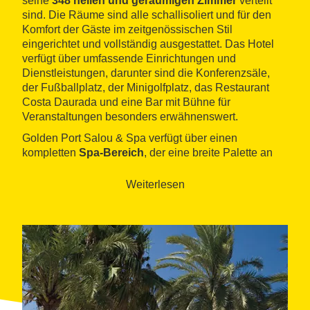
seine
348 hellen und geräumigen Zimmer
verteilt
sind. Die Räume sind alle schallisoliert und für den
Komfort der Gäste im zeitgenössischen Stil
eingerichtet und vollständig ausgestattet. Das Hotel
verfügt über umfassende Einrichtungen und
Dienstleistungen, darunter sind die Konferenzsäle,
der Fußballplatz, der Minigolfplatz, das Restaurant
Costa Daurada und eine Bar mit Bühne für
Veranstaltungen besonders erwähnenswert.
Golden Port Salou & Spa verfügt über einen
kompletten
Spa-Bereich
, der eine breite Palette an
Dienstleistungen und Behandlungen für Gesundheit
und Schönheit bietet. Zu den weiteren Einrichtungen
Weiterlesen
gehören ein Pool mit Whirlpool, King-Sprudelbad,
finnische Saunen, Dampfbäder, Erlebnisduschen und
ein Massageservice.