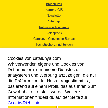
Broschüren
Karten / GIS
Newsletter
Sitemap
Katalonien Tourismus
Reiseprofis
Catalunya Convention Bureau
Touristische Einrichtungen
Tourismusbüros
Cookies von catalunya.com
Wir verwenden eigene und Cookies von
Drittanbietern, um unsere Dienste zu
analysieren und Werbung anzuzeigen, die auf
die Präferenzen der Nutzer abgestimmt ist,
RECHTLICHER HINWEIS
basierend auf einem Profil, das aus ihren Surf-
DATENSCHUTZICHTLINIE
Gewohnheiten erstellt wurde. Weitere
COOKIES
Informationen findest du auf der Seite zur
Cookie-Richtlinie
BARRIEREFREIHEIT
.