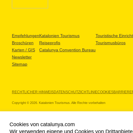
Empfehlungen
Katalonien Tourismus
Touristische Einric
Broschüren
Reiseprofis
Tourismusbüros
Karten / GIS
Catalunya Convention Bureau
Newsletter
Sitemap
RECHTLICHER HINWEIS
DATENSCHUTZICHTLINIE
COOKIES
BARRIEREF
Copyright © 2026. Katalonien Tourismus. Alle Rechte vorbehalten
Cookies von catalunya.com
Wir verwenden eigene und Cookies von Drittanbiete