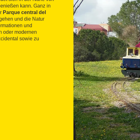
 genießen kann. Ganz in
er
Parque central del
 gehen und die Natur
ormationen und
en oder modernen
cidental sowie zu