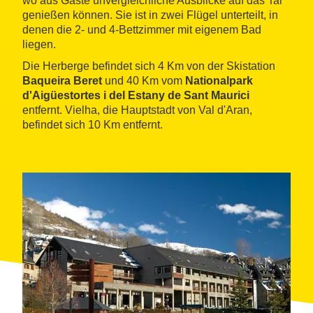
wo aus Gäste unvergleichliche Ausblicke auf das Tal
genießen können. Sie ist in zwei Flügel unterteilt, in
denen die 2- und 4-Bettzimmer mit eigenem Bad
liegen.
Die Herberge befindet sich 4 Km von der Skistation
Baqueira Beret
und 40 Km vom
Nationalpark
d'Aigüestortes i del Estany de Sant Maurici
entfernt. Vielha, die Hauptstadt von Val d'Aran,
befindet sich 10 Km entfernt.